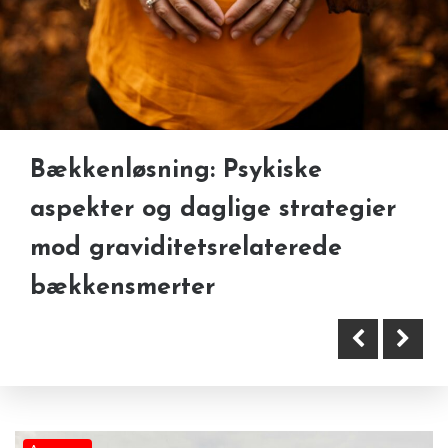
Bækkenløsning: Psykiske
Børnemadrasser i specialmål:
aspekter og daglige strategier
Når tryghed og pasform er
Familieliv og øko – sådan
mod graviditetsrelaterede
afgørende
skaber du en bæredygtig
bækkensmerter
hverdag med børn