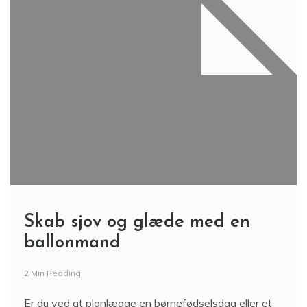
Skab sjov og glæde med en
ballonmand
2 Min Reading
Er du ved at planlægge en børnefødselsdag eller et