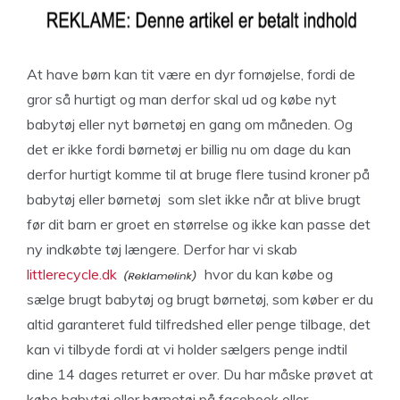
At have børn kan tit være en dyr fornøjelse, fordi de
gror så hurtigt og man derfor skal ud og købe nyt
babytøj eller nyt børnetøj en gang om måneden. Og
det er ikke fordi børnetøj er billig nu om dage du kan
derfor hurtigt komme til at bruge flere tusind kroner på
babytøj eller børnetøj som slet ikke når at blive brugt
før dit barn er groet en størrelse og ikke kan passe det
ny indkøbte tøj længere. Derfor har vi skab
littlerecycle.dk
hvor du kan købe og
sælge brugt babytøj og brugt børnetøj, som køber er du
altid garanteret fuld tilfredshed eller penge tilbage, det
kan vi tilbyde fordi at vi holder sælgers penge indtil
dine 14 dages returret er over. Du har måske prøvet at
købe babytøj eller børnetøj på facebook eller