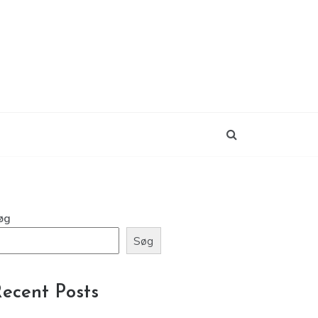
øg
Søg
ecent Posts