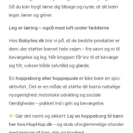
Så du kan trygt læne dig tilbage og nyde, at dit barn
leger, lærer og griner.
Leg er læring – også med luft under fødderne
Hos
Babytex.dk
tror vi på, at de bedste produkter er
dem, der støtter barnet hele vejen – fra søvn og ro til
bevægelse og leg. Når kroppen får lov til at bevæge
sig frit, vokser både selvtillid og glæde.
En
hoppeborg eller hoppepude
er ikke bare en sjov
aktivitet. Det er en måde at støtte dit barns naturlige
nysgerrighed, motoriske udvikling og sociale
færdigheder – pakket ind i grin og bevægelse.
Gør det nemt og sikkert:
Lej en hoppeborg til børn
her hos HopHop.dk
– og skab uforglemmelige stunder
med masser af hop, grin og tryghed.