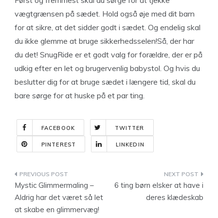
Først og fremmest skal du sørge for at tjekke
vægtgrænsen på sædet. Hold også øje med dit barn
for at sikre, at det sidder godt i sædet. Og endelig skal
du ikke glemme at bruge sikkerhedsselen!Så, der har
du det! SnugRide er et godt valg for forældre, der er på
udkig efter en let og brugervenlig babystol. Og hvis du
beslutter dig for at bruge sædet i længere tid, skal du
bare sørge for at huske på et par ting.
FACEBOOK
TWITTER
PINTEREST
LINKEDIN
Indlægsnavigation
Mystic Glimmermaling –
6 ting børn elsker at have i
Aldrig har det været så let
deres klædeskab
at skabe en glimmervæg!