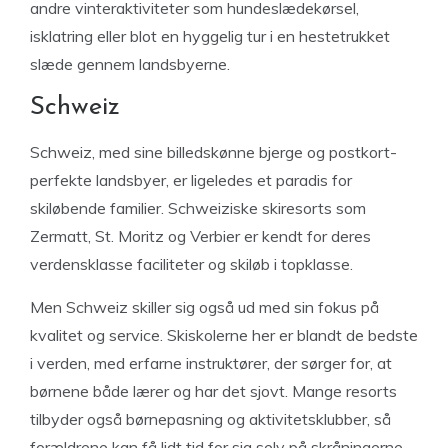
andre vinteraktiviteter som hundeslædekørsel,
isklatring eller blot en hyggelig tur i en hestetrukket
slæde gennem landsbyerne.
Schweiz
Schweiz, med sine billedskønne bjerge og postkort-
perfekte landsbyer, er ligeledes et paradis for
skiløbende familier. Schweiziske skiresorts som
Zermatt, St. Moritz og Verbier er kendt for deres
verdensklasse faciliteter og skiløb i topklasse.
Men Schweiz skiller sig også ud med sin fokus på
kvalitet og service. Skiskolerne her er blandt de bedste
i verden, med erfarne instruktører, der sørger for, at
børnene både lærer og har det sjovt. Mange resorts
tilbyder også børnepasning og aktivitetsklubber, så
forældrene kan få lidt tid for sig selv på skråningerne.