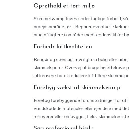
Oprethold et tørt miljø
Skimmelsvamp trives under fugtige forhold, så d
arbejdsområde tørt. Reparer eventuelle lækage
brug affugtere i områder med tendens til for høj
Forbedr luftkvaliteten
Rengør og støvsug jævnligt din bolig eller arb
skimmelsporer. Overvej at bruge højeffektive pa
luftrensere for at reducere luftbårne skimmelpar
Forebyg vækst af skimmelsvamp
Foretag forebyggende foranstaltninger for at
vandskadede materialer eller ejendele med det
renoverer eller ombygger, f.eks. skimmelresiste
Søg professionel hjælp