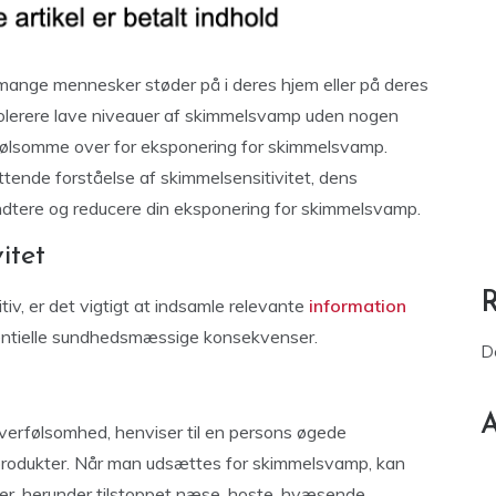
mange mennesker støder på i deres hjem eller på deres
olerere lave niveauer af skimmelsvamp uden nogen
 følsomme over for eksponering for skimmelsvamp.
attende forståelse af skimmelsensitivitet, dens
ndtere og reducere din eksponering for skimmelsvamp.
itet
iv, er det vigtigt at indsamle relevante
information
ntielle sundhedsmæssige konsekvenser.
D
A
verfølsomhed, henviser til en persons øgede
produkter. Når man udsættes for skimmelsvamp, kan
, herunder tilstoppet næse, hoste, hvæsende