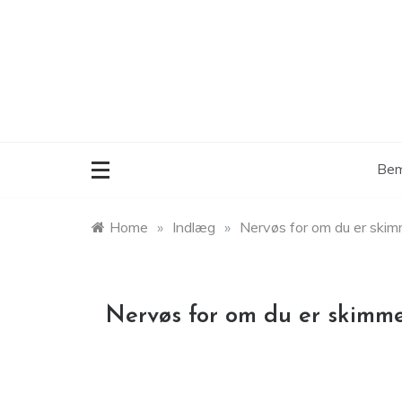
Skip
to
content
Bem
Home
»
Indlæg
»
Nervøs for om du er ski
Nervøs for om du er skimm