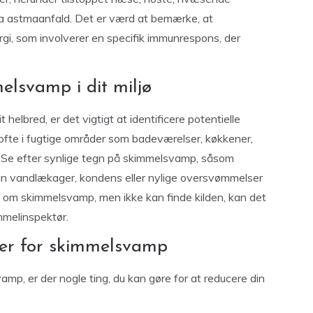
dda astmaanfald. Det er værd at bemærke, at
ergi, som involverer en specifik immunrespons, der
elsvamp i dit miljø
elbred, er det vigtigt at identificere potentielle
 ofte i fugtige områder som badeværelser, køkkener,
. Se efter synlige tegn på skimmelsvamp, såsom
kan vandlækager, kondens eller nylige oversvømmelser
e om skimmelsvamp, men ikke kan finde kilden, kan det
mmelinspektør.
er for skimmelsvamp
amp, er der nogle ting, du kan gøre for at reducere din