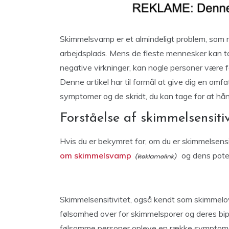
Skimmelsvamp er et almindeligt problem, som 
arbejdsplads. Mens de fleste mennesker kan t
negative virkninger, kan nogle personer være
Denne artikel har til formål at give dig en omf
symptomer og de skridt, du kan tage for at hå
Forståelse af skimmelsensitiv
Hvis du er bekymret for, om du er skimmelsensit
om skimmelsvamp
og dens pote
Skimmelsensitivitet, også kendt som skimmelo
følsomhed over for skimmelsporer og deres bi
følsomme personer opleve en række symptomer