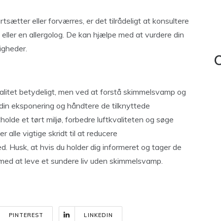
sætter eller forværres, er det tilrådeligt at konsultere
eller en allergolog. De kan hjælpe med at vurdere din
igheder.
C
valitet betydeligt, men ved at forstå skimmelsvamp og
 din eksponering og håndtere de tilknyttede
holde et tørt miljø, forbedre luftkvaliteten og søge
 alle vigtige skridt til at reducere
ed. Husk, at hvis du holder dig informeret og tager de
 med at leve et sundere liv uden skimmelsvamp.
PINTEREST
LINKEDIN