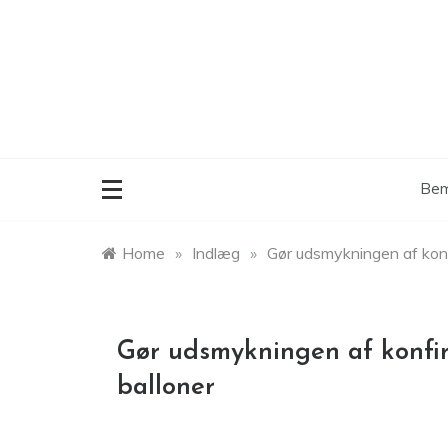
Skip
to
content
Bem
Home
»
Indlæg
»
Gør udsmykningen af kon
Gør udsmykningen af konfi
balloner